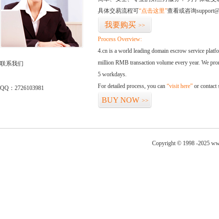
具体交易流程可
“点击这里”
查看或咨询support@
我要购买
>>
Process Overview:
4.cn is a world leading domain escrow service plat
million RMB transaction volume every year. We promi
联系我们
5 workdays.
For detailed process, you can
“visit here”
or contact
QQ：2726103981
BUY NOW
>>
Copyright © 1998 -2025 ww