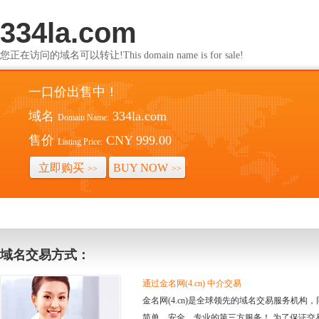
334la.com
您正在访问的域名可以转让!This domain name is for sale!
一口价出售中！
域名
334la.com
Domain Name:
售价
CNY 999.00
Listing Price:
立即购买
BUY NOW
>>
>>
域名交易方式：
通过金名网(4.cn) 中介交易
金名网(4.cn)是全球领先的域名交易服务机
简单、安全、专业的第三方服务！ 为了保证交